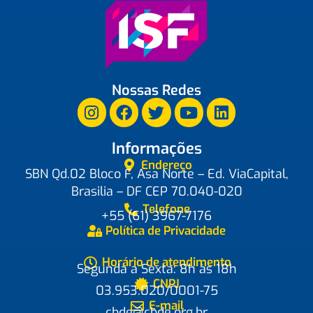
Nossas Redes
Informações
Endereço
SBN Qd.02 Bloco F, Asa Norte – Ed. ViaCapital,
Brasilia – DF CEP 70.040-020
Telefone
+55 (61) 3967-7176
Política de Privacidade
Horário de atendimento
Segunda a Sexta: 8h às 18h
CNPJ
03.953.020/0001-75
E-mail
cbde@cbde.org.br