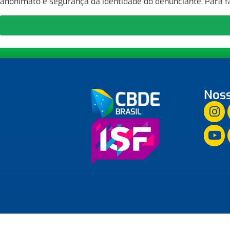
anonimato e segurança da identidade do denunciante. Para f
Noss