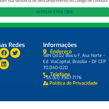
azer sua denúncia de descumprimento do Código de Conduta É
ACESSAR ÉTICA CBDE
as Redes
Informações
Endereço
SBN Qd.02 Bloco F, Asa Norte –
Ed. ViaCapital, Brasilia – DF CEP
70.040-020
Telefone
+55 (61) 3967-7176
Política de Privacidade