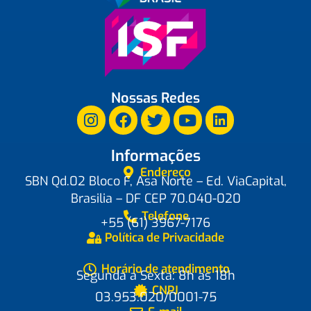
Nossas Redes
Informações
Endereço
SBN Qd.02 Bloco F, Asa Norte – Ed. ViaCapital,
Brasilia – DF CEP 70.040-020
Telefone
+55 (61) 3967-7176
Política de Privacidade
Horário de atendimento
Segunda a Sexta: 8h às 18h
CNPJ
03.953.020/0001-75