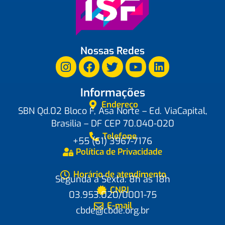
Nossas Redes
Informações
Endereço
SBN Qd.02 Bloco F, Asa Norte – Ed. ViaCapital,
Brasilia – DF CEP 70.040-020
Telefone
+55 (61) 3967-7176
Política de Privacidade
Horário de atendimento
Segunda a Sexta: 8h às 18h
CNPJ
03.953.020/0001-75
E-mail
cbde@cbde.org.br