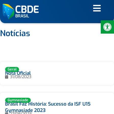
Ab
Notícias
Geral
Nota Oficial
31/08/2023
Gymnasiade
Brasil Faz História: Sucesso da ISF U15
Gymnasiade 2023
27/08/2023