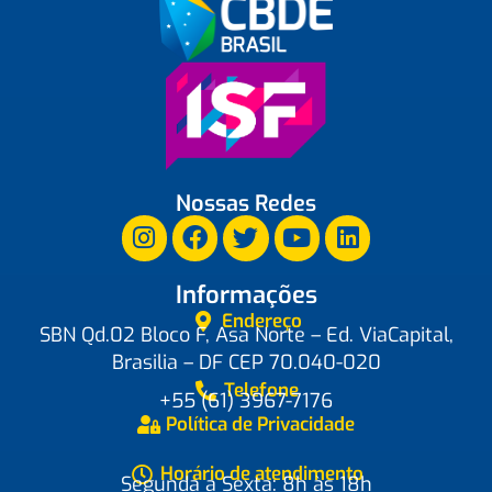
Nossas Redes
Informações
Endereço
SBN Qd.02 Bloco F, Asa Norte – Ed. ViaCapital,
Brasilia – DF CEP 70.040-020
Telefone
+55 (61) 3967-7176
Política de Privacidade
Horário de atendimento
Segunda a Sexta: 8h às 18h