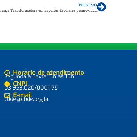
PRÓXIMO
Belém recebe Curso Internacional de Liderança Transformadora em Esportes Escolares promovido pela CBDE
Horário de atendimento
Segunda a Sexta: 8h às 18h
CNPJ
03.953.020/0001-75
E-mail
cbde@cbde.org.br