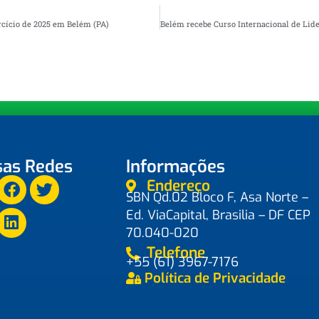
rcício de 2025 em Belém (PA)
as Redes
Informações
Endereço
SBN Qd.02 Bloco F, Asa Norte –
Ed. ViaCapital, Brasilia – DF CEP
70.040-020
Telefone
+55 (61) 3967-7176
Política de Privacidade