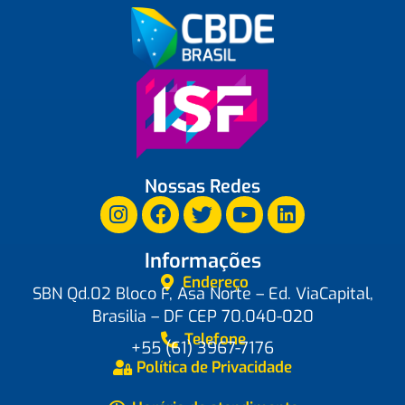
Nossas Redes
Informações
Endereço
SBN Qd.02 Bloco F, Asa Norte – Ed. ViaCapital,
Brasilia – DF CEP 70.040-020
Telefone
+55 (61) 3967-7176
Política de Privacidade