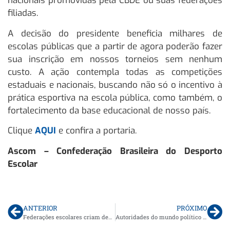
nacionais promovidas pela CBDE ou suas federações
filiadas.
A decisão do presidente beneficia milhares de
escolas públicas que a partir de agora poderão fazer
sua inscrição em nossos torneios sem nenhum
custo. A ação contempla todas as competições
estaduais e nacionais, buscando não só o incentivo à
prática esportiva na escola pública, como também, o
fortalecimento da base educacional de nosso país.
Clique
AQUI
e confira a portaria.
Ascom – Confederação Brasileira do Desporto
Escolar
ANTERIOR
PRÓXIMO
Federações escolares criam desafios virtuais para estimular atletas escolares na quarentena
Autoridades do mundo político e esportivo se reúnem na capital federal para definir o retorno dos JEBs