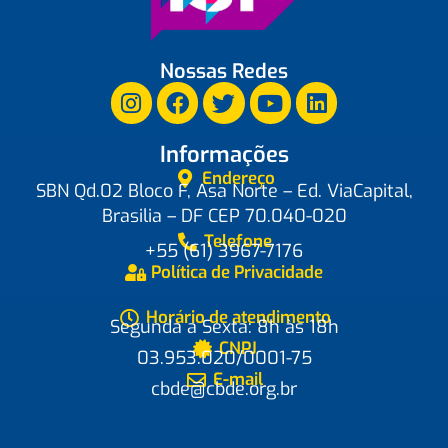
Nossas Redes
Informações
Endereço
SBN Qd.02 Bloco F, Asa Norte – Ed. ViaCapital,
Brasilia – DF CEP 70.040-020
Telefone
+55 (61) 3967-7176
Política de Privacidade
Horário de atendimento
Segunda a Sexta: 8h às 18h
CNPJ
03.953.020/0001-75
E-mail
cbde@cbde.org.br