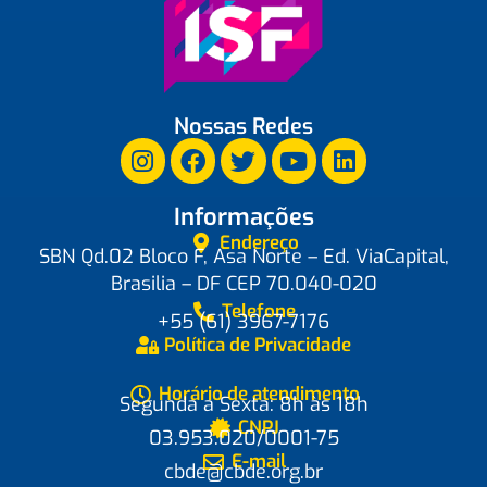
Nossas Redes
Informações
Endereço
SBN Qd.02 Bloco F, Asa Norte – Ed. ViaCapital,
Brasilia – DF CEP 70.040-020
Telefone
+55 (61) 3967-7176
Política de Privacidade
Horário de atendimento
Segunda a Sexta: 8h às 18h
CNPJ
03.953.020/0001-75
E-mail
cbde@cbde.org.br