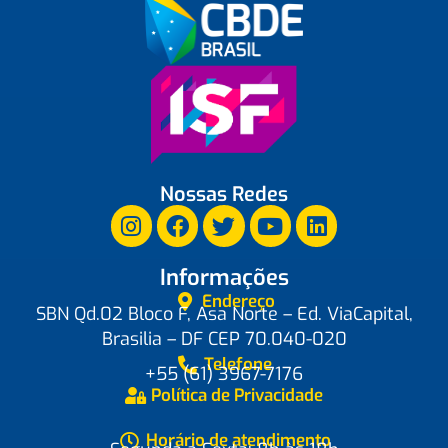
Nossas Redes
Informações
Endereço
SBN Qd.02 Bloco F, Asa Norte – Ed. ViaCapital,
Brasilia – DF CEP 70.040-020
Telefone
+55 (61) 3967-7176
Política de Privacidade
Horário de atendimento