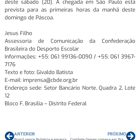
deste sábado (20). A chegada em São Paulo está
prevista para as primeiras horas da manhã deste
domingo de Páscoa.
Jesus Filho
Assessoria de Comunicação da Confederação
Brasileira do Desporto Escolar
Informações: +55: 061 99136-0090 / +55: 061 3967-
7176
Texto e foto: Givaldo Batista
E-mail: imprensa@cbde.org.br
Endereço sede: Setor Bancário Norte, Quadra 2, Lote
12
Bloco F, Brasília – Distrito Federal
ANTERIOR
PRÓXIMO
Brasil vence Bulgária e encerra participação do time feminino na Grécia
Combate Games começa em Brasília com recorde de participantes