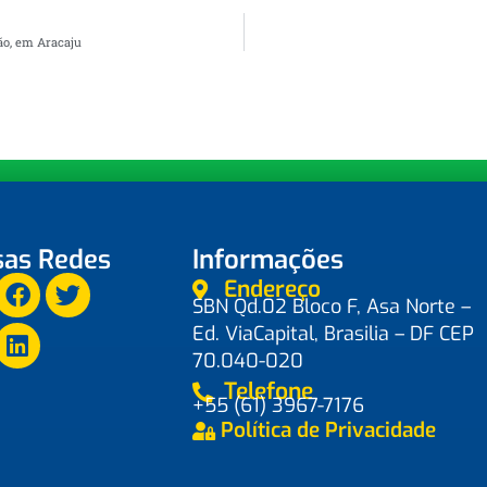
tão, em Aracaju
as Redes
Informações
Endereço
SBN Qd.02 Bloco F, Asa Norte –
Ed. ViaCapital, Brasilia – DF CEP
70.040-020
Telefone
+55 (61) 3967-7176
Política de Privacidade