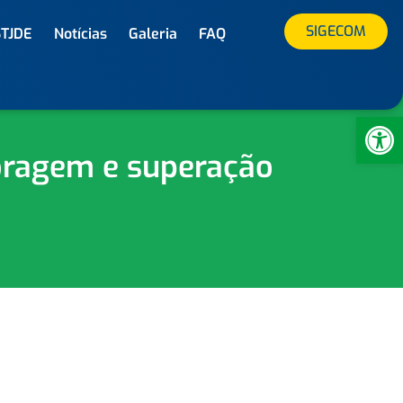
SIGECOM
STJDE
Notícias
Galeria
FAQ
Ab
coragem e superação