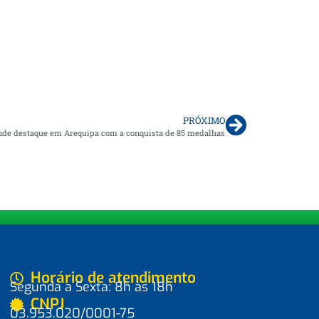
PRÓXIMO
rande destaque em Arequipa com a conquista de 85 medalhas
Horário de atendimento
Segunda a Sexta: 8h às 18h
CNPJ
03.953.020/0001-75