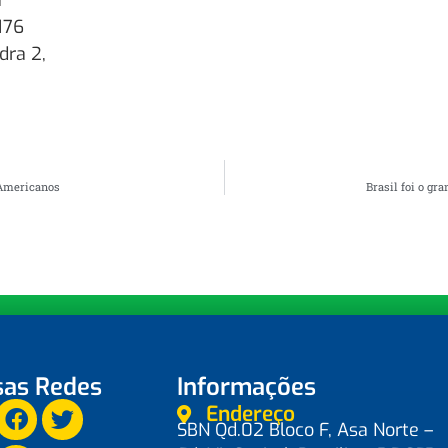
a
176
dra 2,
-Americanos
Brasil foi o g
as Redes
Informações
Endereço
SBN Qd.02 Bloco F, Asa Norte –